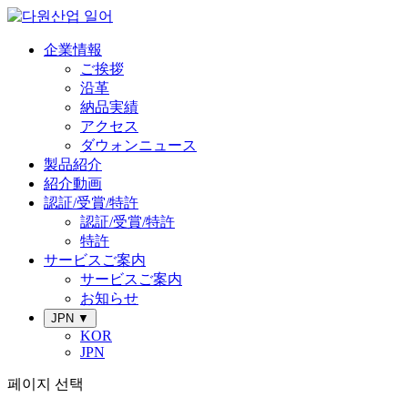
企業情報
ご挨拶
沿革
納品実績
アクセス
ダウォンニュース
製品紹介
紹介動画
認証/受賞/特許
認証/受賞/特許
特許
サービスご案内
サービスご案内
お知らせ
JPN ▼
KOR
JPN
페이지 선택