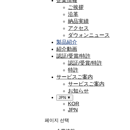
企業情報
ご挨拶
沿革
納品実績
アクセス
ダウォンニュース
製品紹介
紹介動画
認証/受賞/特許
認証/受賞/特許
特許
サービスご案内
サービスご案内
お知らせ
JPN ▼
KOR
JPN
페이지 선택