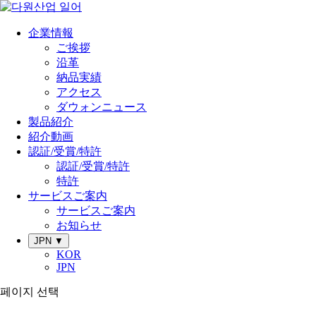
企業情報
ご挨拶
沿革
納品実績
アクセス
ダウォンニュース
製品紹介
紹介動画
認証/受賞/特許
認証/受賞/特許
特許
サービスご案内
サービスご案内
お知らせ
JPN ▼
KOR
JPN
페이지 선택