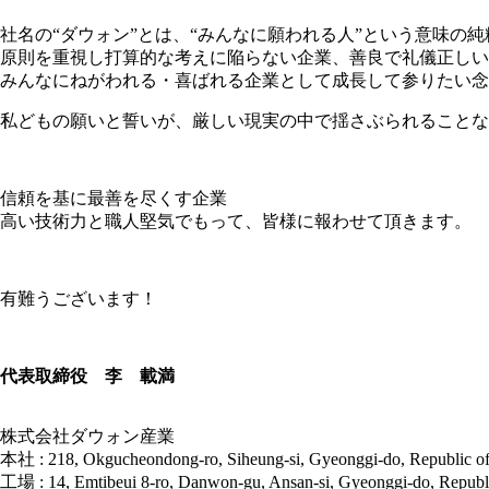
社名の“ダウォン”とは、“みんなに願われる人”という意味の
原則を重視し打算的な考えに陥らない企業、善良で礼儀正しい
みんなにねがわれる・喜ばれる企業として成長して参りたい念
私どもの願いと誓いが、厳しい現実の中で揺さぶられることな
信頼を基に最善を尽くす企業
高い技術力と職人堅気でもって、皆様に報わせて頂きます。
有難うございます！
代表取締役 李 載満
株式会社ダウォン産業
本社 : 218, Okgucheondong-ro, Siheung-si, Gyeonggi-do, Republic o
工場 : 14, Emtibeui 8-ro, Danwon-gu, Ansan-si, Gyeonggi-do, Republ